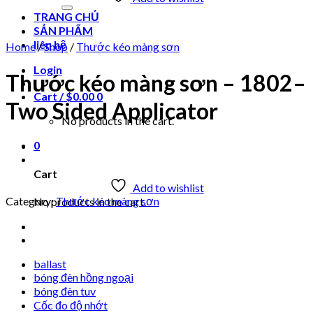
for:
TRANG CHỦ
SẢN PHẨM
liên hệ
Home
/
Shop
/
Thước kéo màng sơn
Login
Thước kéo màng sơn – 1802–
Cart /
$
0.00
0
Two Sided Applicator
No products in the cart.
0
Cart
Add to wishlist
Category:
Thước kéo màng sơn
No products in the cart.
ballast
bóng đèn hồng ngoại
bóng đèn tuv
Cốc đo độ nhớt