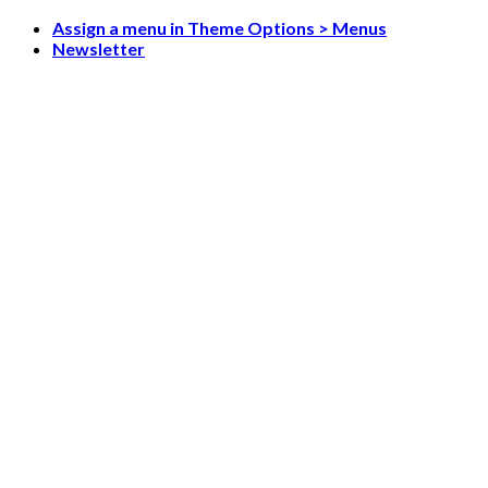
Skip
Assign a menu in Theme Options > Menus
to
Newsletter
content