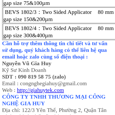
gap size 75&100µm
BEVS 1802/3：Two Sided Applicator 80 mm
gap size 150&200µm
BEVS 1802/4：Two Sided Applicator 80 mm
gap size 300&400µm
Cần hỗ trợ thêm thông tin chi tiết và tư vấn
sử dụng, quý khách hàng có thể liên hệ qua
email hoặc zalo cùng số điện thoại :
Nguyễn Vũ Gia Huy
Kỹ Sư Kinh Doanh
SDT : 090 819 58 75 (zalo)
Email : congnghegiahuy@gmail.com
Web :
http://giahuytek.com
CÔNG TY TNHH THƯƠNG MẠI CÔNG
NGHỆ GIA HUY
Địa chỉ: 122/3 Yên Thế, Phường 2, Quận Tân