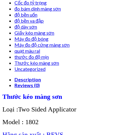
Cốc đo tỷ trọng
đo bám dính màng sơn
độ bền uốn
độ bền va đập
độ dày sơn
Giấy kéo màng sơn
Máy đo độ bóng
Máy đo độ cứng màng sơn
quạt màu ral
thước đo độ mịn
Thước kéo màng sơn
Uncategorized
Description
Reviews (0)
Thước kéo màng sơn
Loại :Two Sided Applicator
Model : 1802
Hãng sản xuất : BEVS