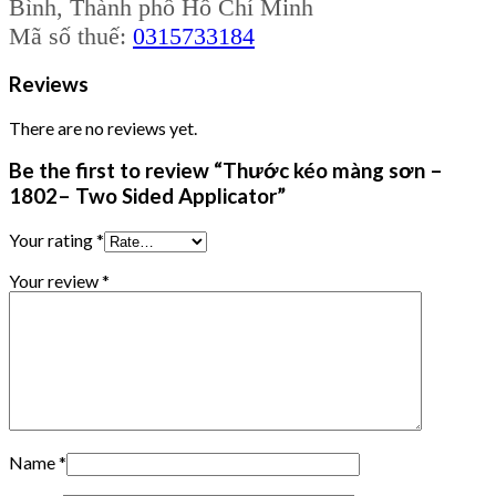
Bình, Thành phố Hồ Chí Minh
Mã số thuế:
0315733184
Reviews
There are no reviews yet.
Be the first to review “Thước kéo màng sơn –
1802– Two Sided Applicator”
Your rating
*
Your review
*
Name
*