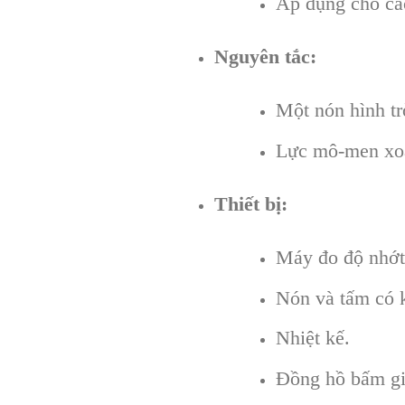
Áp dụng cho các
Nguyên tắc:
Một nón hình tr
Lực mô-men xoắn
Thiết bị:
Máy đo độ nhớt
Nón và tấm có k
Nhiệt kế.
Đồng hồ bấm gi