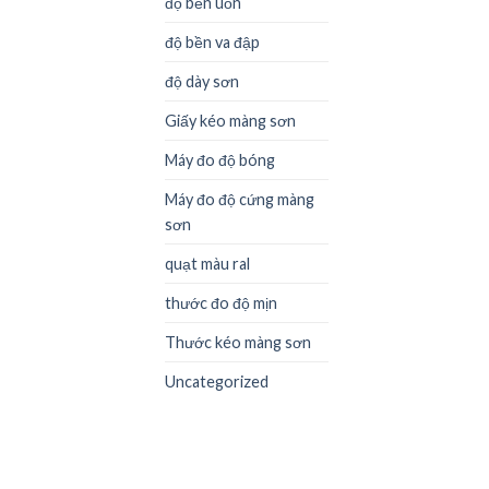
độ bền uốn
độ bền va đập
độ dày sơn
Giấy kéo màng sơn
Máy đo độ bóng
Máy đo độ cứng màng
sơn
quạt màu ral
thước đo độ mịn
Thước kéo màng sơn
Uncategorized