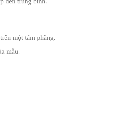
p đến trung bình.
 trên một tấm phẳng.
ủa mẫu.