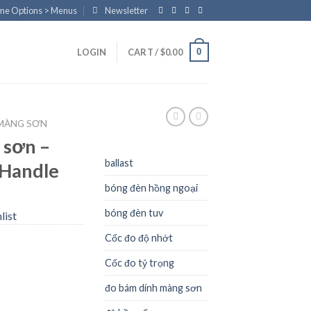
eme Options > Menus
Newsletter
0
LOGIN
CART /
$
0.00
MÀNG SƠN
 sơn –
ballast
 Handle
bóng đèn hồng ngoại
bóng đèn tuv
list
Cốc đo độ nhớt
Cốc đo tỷ trọng
đo bám dính màng sơn