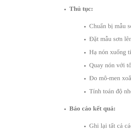
Thủ tục:
Chuẩn bị mẫu s
Đặt mẫu sơn lê
Hạ nón xuống t
Quay nón với tố
Đo mô-men xoắ
Tính toán độ nh
Báo cáo kết quả:
Ghi lại tất cả 