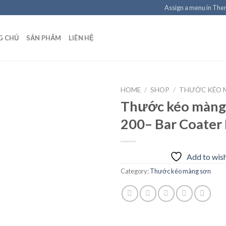
Assign a menu in Th
G CHỦ
SẢN PHẨM
LIÊN HỆ
HOME
/
SHOP
/
THƯỚC KÉO 
Thước kéo màng
200– Bar Coater
Add to
wishlist
Add to wish
Category:
Thước kéo màng sơn