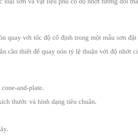
 loại sơn và vật liệu phủ có độ nhớt tương đối thấ
òn quay với tốc độ cố định trong một mẫu sơn đặt
 cần thiết để quay nón tỷ lệ thuận với độ nhớt c
 cone-and-plate.
ích thước và hình dạng tiêu chuẩn.
ây.