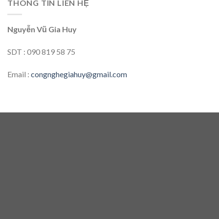
THÔNG TIN LIÊN HỆ
Nguyễn Vũ Gia Huy
SDT : 090 819 58 75
Email :
congnghegiahuy@gmail.com
ĐỊA CHỈ
CÔNG TY TNHH THƯƠNG MẠI CÔNG NGHỆ GIA HUY
Địa chỉ: 182 Cộng Hòa, Phường 12, Quận Tân Bình, Thành
phố Hồ Chí Minh, Việt Nam