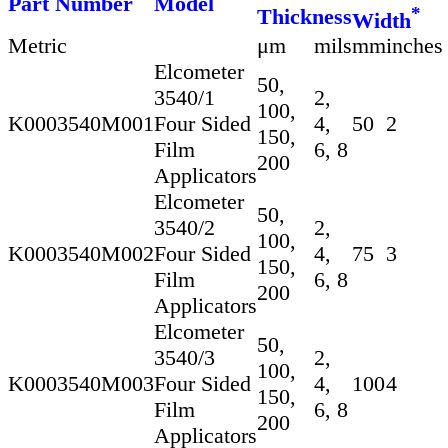
Part Number
Model
*
Thickness
Width
Metric
μm
mils
mm
inches
Elcometer
50,
3540/1
2,
100,
K0003540M001
Four Sided
4,
50
2
150,
Film
6, 8
200
Applicators
Elcometer
50,
3540/2
2,
100,
K0003540M002
Four Sided
4,
75
3
150,
Film
6, 8
200
Applicators
Elcometer
50,
3540/3
2,
100,
K0003540M003
Four Sided
4,
100
4
150,
Film
6, 8
200
Applicators