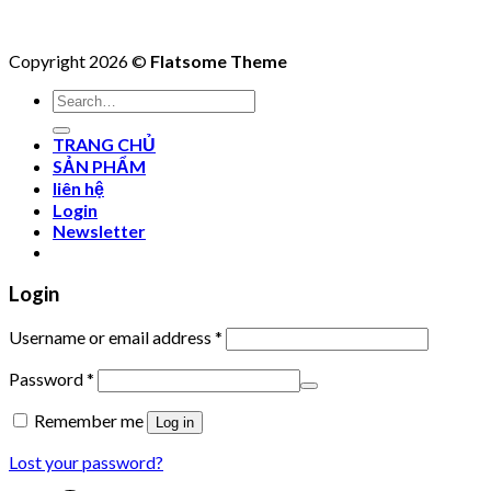
Copyright 2026 ©
Flatsome Theme
Search
for:
TRANG CHỦ
SẢN PHẨM
liên hệ
Login
Newsletter
Login
Username or email address
*
Password
*
Remember me
Log in
Lost your password?