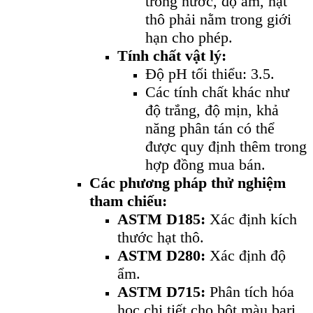
trong nước, độ ẩm, hạt
thô phải nằm trong giới
hạn cho phép.
Tính chất vật lý:
Độ pH tối thiểu: 3.5.
Các tính chất khác như
độ trắng, độ mịn, khả
năng phân tán có thể
được quy định thêm trong
hợp đồng mua bán.
Các phương pháp thử nghiệm
tham chiếu:
ASTM D185:
Xác định kích
thước hạt thô.
ASTM D280:
Xác định độ
ẩm.
ASTM D715:
Phân tích hóa
học chi tiết cho bột màu bari