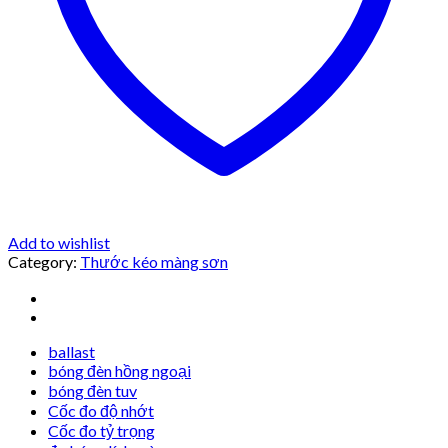
Add to wishlist
Category:
Thước kéo màng sơn
ballast
bóng đèn hồng ngoại
bóng đèn tuv
Cốc đo độ nhớt
Cốc đo tỷ trọng