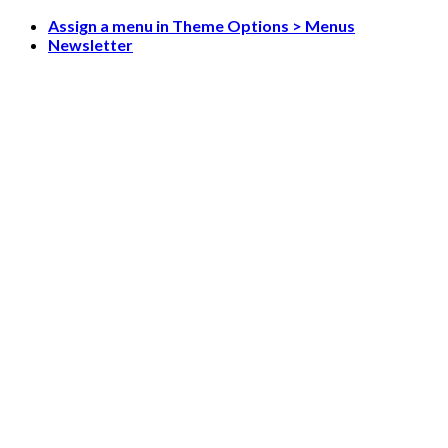
Skip
Assign a menu in Theme Options > Menus
to
Newsletter
content