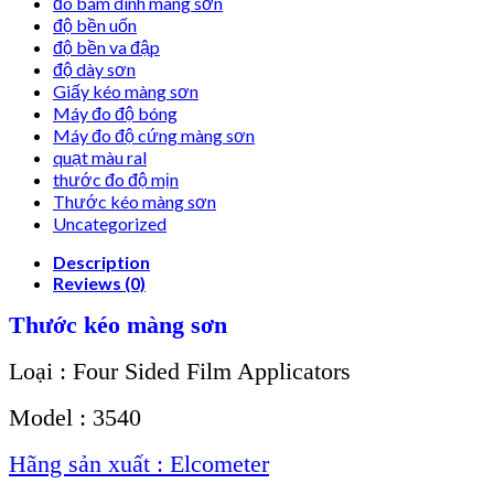
đo bám dính màng sơn
độ bền uốn
độ bền va đập
độ dày sơn
Giấy kéo màng sơn
Máy đo độ bóng
Máy đo độ cứng màng sơn
quạt màu ral
thước đo độ mịn
Thước kéo màng sơn
Uncategorized
Description
Reviews (0)
Thước kéo màng sơn
Loại : Four Sided Film Applicators
Model : 3540
Hãng sản xuất : Elcometer