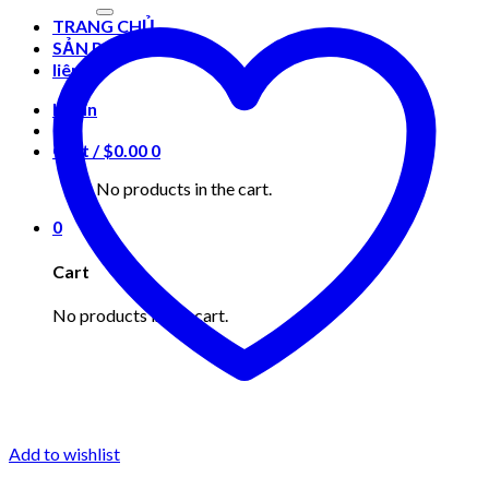
for:
TRANG CHỦ
SẢN PHẨM
liên hệ
Login
Cart /
$
0.00
0
No products in the cart.
0
Cart
No products in the cart.
Add to wishlist