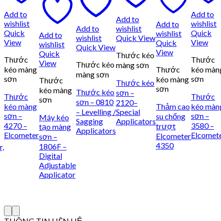
Add to
Add to
Add to
wishlist
wishlist
Add to
Add to
wishlist
Quick
Quick
wishlist
Add to
wishlist
Quick View
View
View
Quick
wishlist
Quick View
View
Quick
Thước kéo
Thước
Thước
View
Thước kéo
màng sơn
kéo màng
Thước
kéo màn
màng sơn
sơn
sơn
kéo màng
Thước
Thước kéo
sơn
kéo màng
Thước kéo
sơn –
Thước
Thước
sơn
sơn – 0810
2120–
kéo màng
Thảm cao
kéo màn
– Levelling /
Special
sơn –
sơn –
su chống
Máy kéo
Sagging
Applicators
4270 –
3580 –
trượt
tạo màng
Applicators
Elcometer
Elcomet
Elcometer
sơn –
4350
1806F –
r,
Digital
Adjustable
Applicator
THÔNG TIN LIÊN HỆ